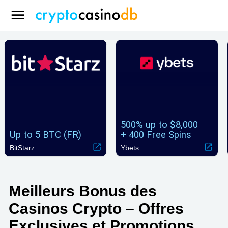
500% up to $8,000
Up to 5 BTC (FR)
+ 400 Free Spins
BitStarz
Ybets
Meilleurs Bonus des
Casinos Crypto – Offres
Exclusives et Promotions