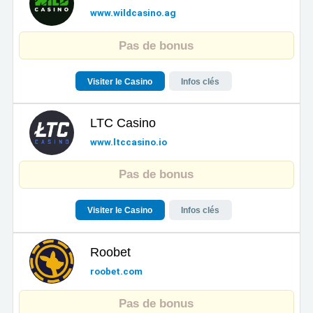
www.wildcasino.ag
Pas de bonus
Visiter le Casino
Infos clés
LTC Casino
www.ltccasino.io
Pas de bonus
Visiter le Casino
Infos clés
Roobet
roobet.com
Pas de bonus