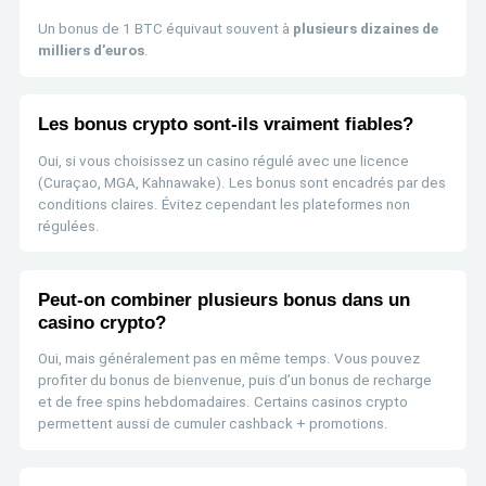
Un bonus de 1 BTC équivaut souvent à
plusieurs dizaines de
milliers d’euros
.
Les bonus crypto sont-ils vraiment fiables?
Oui, si vous choisissez un casino régulé avec une licence
(Curaçao, MGA, Kahnawake). Les bonus sont encadrés par des
conditions claires. Évitez cependant les plateformes non
régulées.
Peut-on combiner plusieurs bonus dans un
casino crypto?
Oui, mais généralement pas en même temps. Vous pouvez
profiter du bonus de bienvenue, puis d’un bonus de recharge
et de free spins hebdomadaires. Certains casinos crypto
permettent aussi de cumuler cashback + promotions.