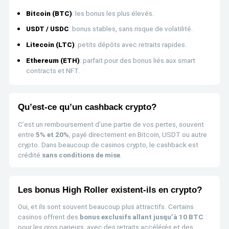
Bitcoin (BTC)
: les bonus les plus élevés.
USDT / USDC
: bonus stables, sans risque de volatilité.
Litecoin (LTC)
: petits dépôts avec retraits rapides.
Ethereum (ETH)
: parfait pour des bonus liés aux smart
contracts et NFT.
Qu’est-ce qu’un cashback crypto?
C’est un remboursement d’une partie de vos pertes, souvent
entre
5% et 20%
, payé directement en Bitcoin, USDT ou autre
crypto. Dans beaucoup de casinos crypto, le cashback est
crédité
sans conditions de mise
.
Les bonus High Roller existent-ils en crypto?
Oui, et ils sont souvent beaucoup plus attractifs. Certains
casinos offrent des
bonus exclusifs allant jusqu’à 10 BTC
pour les gros parieurs, avec des retraits accélérés et des