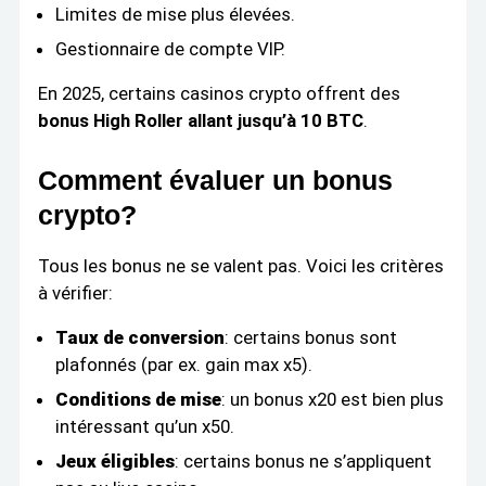
Limites de mise plus élevées.
Gestionnaire de compte VIP.
En 2025, certains casinos crypto offrent des
bonus High Roller allant jusqu’à 10 BTC
.
Comment évaluer un bonus
crypto?
Tous les bonus ne se valent pas. Voici les critères
à vérifier:
Taux de conversion
: certains bonus sont
plafonnés (par ex. gain max x5).
Conditions de mise
: un bonus x20 est bien plus
intéressant qu’un x50.
Jeux éligibles
: certains bonus ne s’appliquent