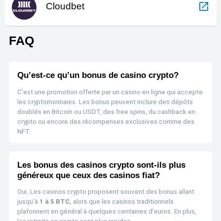
Cloudbet
FAQ
Qu’est-ce qu’un bonus de casino crypto?
C’est une promotion offerte par un casino en ligne qui accepte
les cryptomonnaies. Les bonus peuvent inclure des dépôts
doublés en Bitcoin ou USDT, des free spins, du cashback en
crypto ou encore des récompenses exclusives comme des
NFT.
Les bonus des casinos crypto sont-ils plus
généreux que ceux des casinos fiat?
Oui. Les casinos crypto proposent souvent des bonus allant
jusqu’à
1 à 5 BTC
, alors que les casinos traditionnels
plafonnent en général à quelques centaines d’euros. En plus,