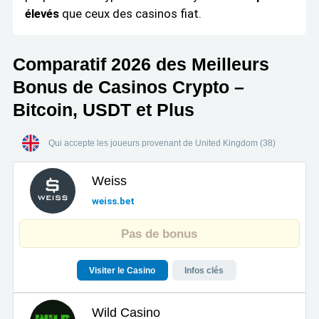
élevés
que ceux des casinos fiat.
Comparatif 2026 des Meilleurs
Bonus de Casinos Crypto –
Bitcoin, USDT et Plus
Qui accepte les joueurs provenant de United Kingdom (38)
Weiss
weiss.bet
Pas de bonus
Visiter le Casino
Infos clés
Wild Casino