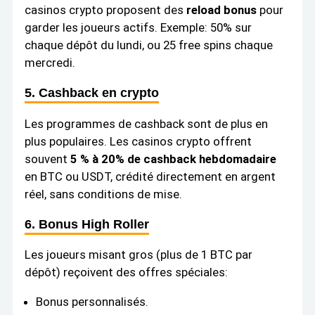
casinos crypto proposent des
reload bonus
pour
garder les joueurs actifs. Exemple: 50% sur
chaque dépôt du lundi, ou 25 free spins chaque
mercredi.
5. Cashback en crypto
Les programmes de cashback sont de plus en
plus populaires. Les casinos crypto offrent
souvent
5 % à 20% de cashback hebdomadaire
en BTC ou USDT, crédité directement en argent
réel, sans conditions de mise.
6. Bonus High Roller
Les joueurs misant gros (plus de 1 BTC par
dépôt) reçoivent des offres spéciales:
Bonus personnalisés.