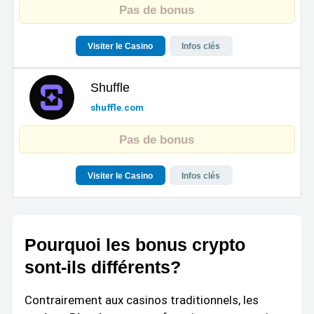
Pas de bonus
Visiter le Casino
Infos clés
Shuffle
shuffle.com
Pas de bonus
Visiter le Casino
Infos clés
Pourquoi les bonus crypto
sont-ils différents?
Contrairement aux casinos traditionnels, les