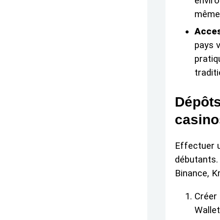
enviro
même s
Acces
pays v
pratiq
tradit
Dépôts
casino
Effectuer 
débutants.
Binance, Kr
Créer 
Wallet