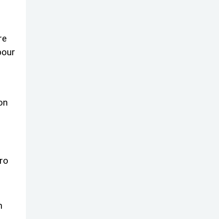
re
pour
on
ro
n