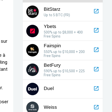
BitStarz
Up to 5 BTC (FR)
Ybets
500% up to $8,000 + 400
Free Spins
 sur
Fairspin
550% up to $10,000 + 200
e à
Free Spins
Ring
BetFury
tant
590% up to $10,500 + 225
Free Spins
r.
Duel
oser
Weiss