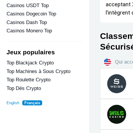
acceptant 
Casinos USDT Top
l’intègren
Casinos Dogecoin Top
Casinos Dash Top
Casinos Monero Top
Classem
Sécuris
Jeux populaires
Qui acc
Top Blackjack Crypto
Top Machines à Sous Crypto
Top Roulette Crypto
Top Dés Crypto
English
Français