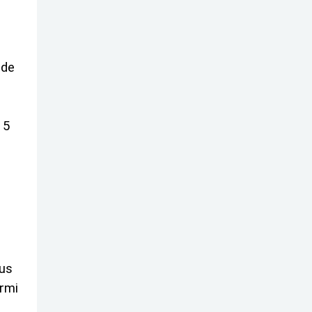
 de
 5
nus
armi