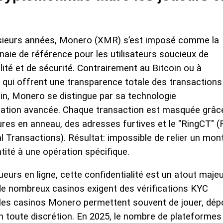
sieurs années, Monero (XMR) s’est imposé comme la
aie de référence pour les utilisateurs soucieux de
lité et de sécurité. Contrairement au Bitcoin ou à
, qui offrent une transparence totale des transactions
ain, Monero se distingue par sa technologie
ation avancée. Chaque transaction est masquée grâc
ures en anneau, des adresses furtives et le "RingCT" (
l Transactions). Résultat: impossible de relier un mon
tité à une opération spécifique.
ueurs en ligne, cette confidentialité est un atout majeu
de nombreux casinos exigent des vérifications KYC
, les casinos Monero permettent souvent de jouer, dép
en toute discrétion. En 2025, le nombre de plateformes