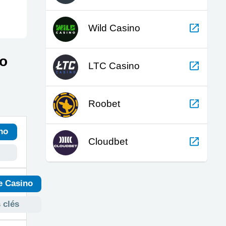
Wild Casino
ro
LTC Casino
Roobet
ino
Cloudbet
le Casino
 clés