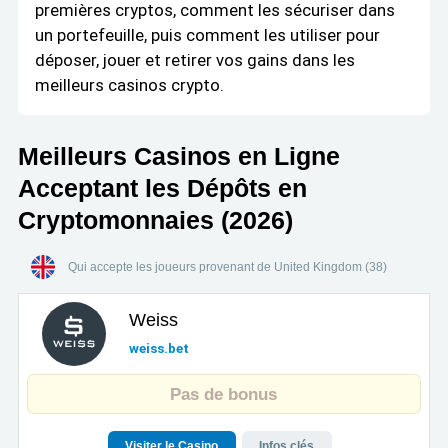
premières cryptos, comment les sécuriser dans
un portefeuille, puis comment les utiliser pour
déposer, jouer et retirer vos gains dans les
meilleurs casinos crypto.
Meilleurs Casinos en Ligne
Acceptant les Dépôts en
Cryptomonnaies (2026)
Qui accepte les joueurs provenant de United Kingdom (38)
Weiss
weiss.bet
Pas de bonus
Visiter le Casino
Infos clés