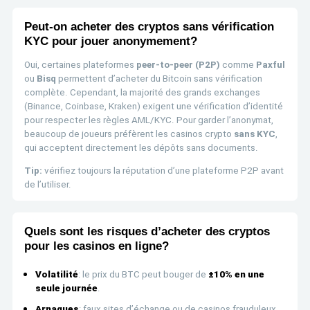
Peut-on acheter des cryptos sans vérification
KYC pour jouer anonymement?
Oui, certaines plateformes
peer-to-peer (P2P)
comme
Paxful
ou
Bisq
permettent d’acheter du Bitcoin sans vérification
complète. Cependant, la majorité des grands exchanges
(Binance, Coinbase, Kraken) exigent une vérification d’identité
pour respecter les règles AML/KYC. Pour garder l’anonymat,
beaucoup de joueurs préfèrent les casinos crypto
sans KYC
,
qui acceptent directement les dépôts sans documents.
Tip:
vérifiez toujours la réputation d’une plateforme P2P avant
de l’utiliser.
Quels sont les risques d’acheter des cryptos
pour les casinos en ligne?
Volatilité
: le prix du BTC peut bouger de
±10% en une
seule journée
.
Arnaques
: faux sites d’échange ou de casinos frauduleux.