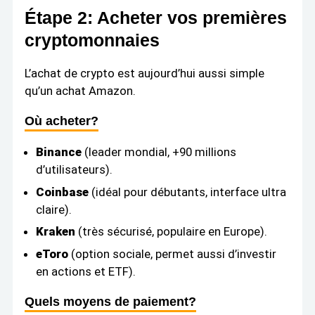
Étape 2: Acheter vos premières
cryptomonnaies
L’achat de crypto est aujourd’hui aussi simple
qu’un achat Amazon.
Où acheter?
Binance
(leader mondial, +90 millions
d’utilisateurs).
Coinbase
(idéal pour débutants, interface ultra
claire).
Kraken
(très sécurisé, populaire en Europe).
eToro
(option sociale, permet aussi d’investir
en actions et ETF).
Quels moyens de paiement?