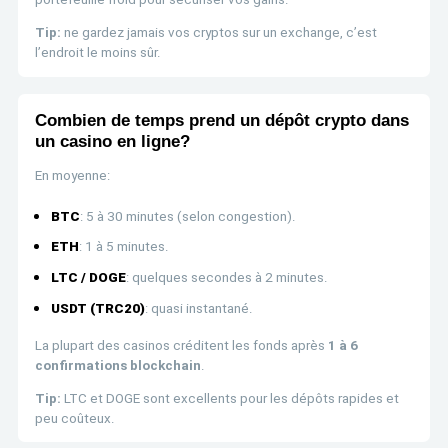
Tip:
ne gardez jamais vos cryptos sur un exchange, c’est
l’endroit le moins sûr.
Combien de temps prend un dépôt crypto dans
un casino en ligne?
En moyenne:
BTC
: 5 à 30 minutes (selon congestion).
ETH
: 1 à 5 minutes.
LTC / DOGE
: quelques secondes à 2 minutes.
USDT (TRC20)
: quasi instantané.
La plupart des casinos créditent les fonds après
1 à 6
confirmations blockchain
.
Tip:
LTC et DOGE sont excellents pour les dépôts rapides et
peu coûteux.