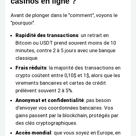
casinos en ligne ?
Avant de plonger dans le "comment", voyons le
"pourquoi".
Rapidité des transactions
: un retrait en
Bitcoin ou USDT prend souvent moins de 10
minutes, contre 2 à 5 jours avec une banque
classique.
Frais réduits
: la majorité des transactions en
crypto coûtent entre 0,10$ et 1$, alors que les
virements bancaires et cartes de crédit
prélèvent souvent 2 à 5%.
Anonymat et confidentialité
: pas besoin
d’envoyer vos coordonnées bancaires. Vos
gains passent par la blockchain, protégés par
des clés cryptographiques.
Accès mondial
: que vous soyez en Europe, en