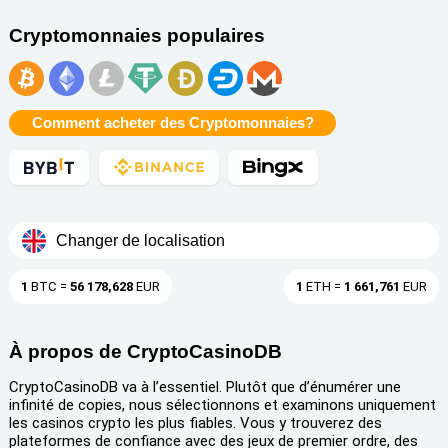
Cryptomonnaies populaires
Comment acheter des Cryptomonnaies?
Changer de localisation
1
BTC =
56 178,628
EUR
1
ETH =
1 661,761
EUR
À propos de CryptoCasinoDB
CryptoCasinoDB va à l’essentiel. Plutôt que d’énumérer une
infinité de copies, nous sélectionnons et examinons uniquement
les casinos crypto les plus fiables. Vous y trouverez des
plateformes de confiance avec des jeux de premier ordre, des