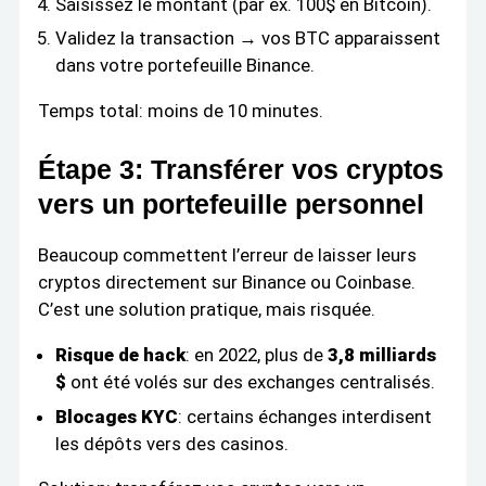
Saisissez le montant (par ex. 100$ en Bitcoin).
Validez la transaction → vos BTC apparaissent
dans votre portefeuille Binance.
Temps total: moins de 10 minutes.
Étape 3: Transférer vos cryptos
vers un portefeuille personnel
Beaucoup commettent l’erreur de laisser leurs
cryptos directement sur Binance ou Coinbase.
C’est une solution pratique, mais risquée.
Risque de hack
: en 2022, plus de
3,8 milliards
$
ont été volés sur des exchanges centralisés.
Blocages KYC
: certains échanges interdisent
les dépôts vers des casinos.