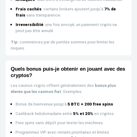
Frais cachés
: certains brokers ajoutent jusqu’à
7% de
frais
sans transparence.
Irreversibilité
: une fois envoyé, un paiement crypto ne
peut pas être annulé.
Tip:
commencez par de petites sommes pour limiter les
risques.
Quels bonus puis-je obtenir en jouant avec des
cryptos?
Les casinos crypto offrent généralement des
bonus plus
élevés que les casinos fiat
. Exemples:
Bonus de bienvenue jusqu’à
5 BTC + 200 free spins
.
Cashback hebdomadaire entre
5% et 20%
en cryptos.
Free spins sans dépôt pour tester les machines.
Programmes VIP avec retraits prioritaires et limites