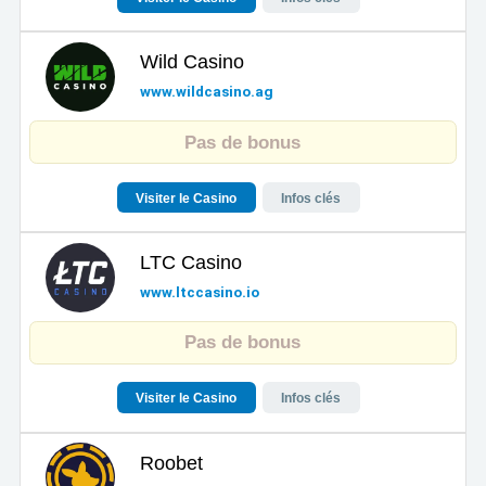
Wild Casino
www.wildcasino.ag
Pas de bonus
Visiter le Casino
Infos clés
LTC Casino
www.ltccasino.io
Pas de bonus
Visiter le Casino
Infos clés
Roobet