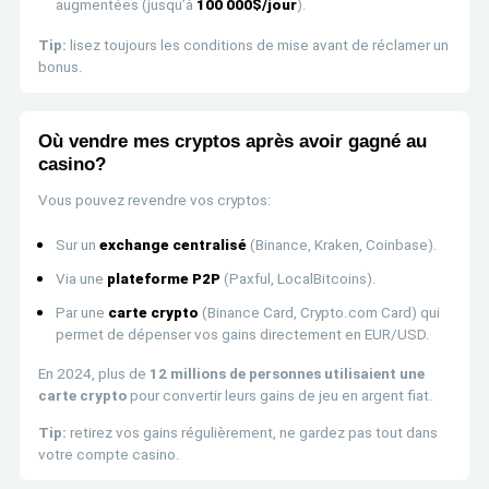
augmentées (jusqu’à
100 000$/jour
).
Tip:
lisez toujours les conditions de mise avant de réclamer un
bonus.
Où vendre mes cryptos après avoir gagné au
casino?
Vous pouvez revendre vos cryptos:
Sur un
exchange centralisé
(Binance, Kraken, Coinbase).
Via une
plateforme P2P
(Paxful, LocalBitcoins).
Par une
carte crypto
(Binance Card, Crypto.com Card) qui
permet de dépenser vos gains directement en EUR/USD.
En 2024, plus de
12 millions de personnes utilisaient une
carte crypto
pour convertir leurs gains de jeu en argent fiat.
Tip:
retirez vos gains régulièrement, ne gardez pas tout dans
votre compte casino.