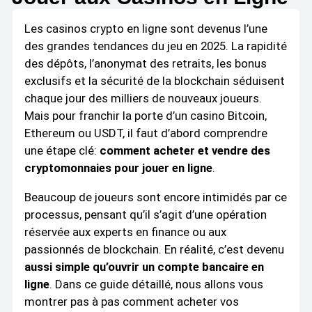
Les casinos crypto en ligne sont devenus l’une
des grandes tendances du jeu en 2025. La rapidité
des dépôts, l’anonymat des retraits, les bonus
exclusifs et la sécurité de la blockchain séduisent
chaque jour des milliers de nouveaux joueurs.
Mais pour franchir la porte d’un casino Bitcoin,
Ethereum ou USDT, il faut d’abord comprendre
une étape clé:
comment acheter et vendre des
cryptomonnaies pour jouer en ligne
.
Beaucoup de joueurs sont encore intimidés par ce
processus, pensant qu’il s’agit d’une opération
réservée aux experts en finance ou aux
passionnés de blockchain. En réalité, c’est devenu
aussi simple qu’ouvrir un compte bancaire en
ligne
. Dans ce guide détaillé, nous allons vous
montrer pas à pas comment acheter vos