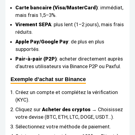
Carte bancaire (Visa/MasterCard)
: immédiat,
mais frais 1,5–3%.
Virement SEPA
: plus lent (1–2 jours), mais frais
réduits.
Apple Pay/Google Pay
: de plus en plus
supportés.
Pair-à-pair (P2P)
: acheter directement auprès
d’autres utilisateurs via Binance P2P ou Paxful.
Exemple d’achat sur Binance
Créez un compte et complétez la vérification
(KYC).
Cliquez sur
Acheter des cryptos
→ Choisissez
votre devise (BTC, ETH, LTC, DOGE, USDT…).
Sélectionnez votre méthode de paiement.