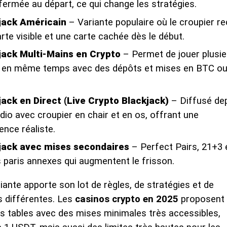
fermée au départ, ce qui change les stratégies.
jack Américain
– Variante populaire où le croupier re
rte visible et une carte cachée dès le début.
jack Multi-Mains en Crypto
– Permet de jouer plusie
 en même temps avec des dépôts et mises en BTC o
jack en Direct (Live Crypto Blackjack)
– Diffusé de
dio avec croupier en chair et en os, offrant une
ence réaliste.
jack avec mises secondaires
– Perfect Pairs, 21+3 
 paris annexes qui augmentent le frisson.
ante apporte son lot de règles, de stratégies et de
s différentes. Les
casinos crypto en 2025
proposent
s tables avec des mises minimales très accessibles,