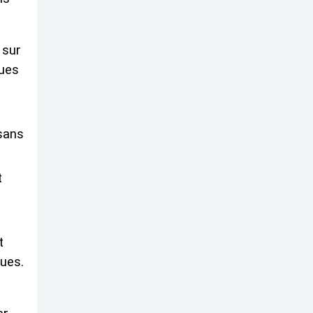
 sur
ques
sans
t
t
ques.
€