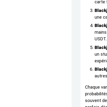
carte 
Black
une ca
Black
mains
USDT.
Black
un stu
expéri
Black
autres
Chaque vari
probabilité
souvent de