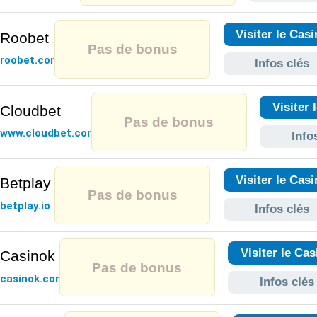
Visiter le Cas
Roobet
Pas de bonus
roobet.com
Infos clés
Visiter 
Cloudbet
Pas de bonus
www.cloudbet.com
Info
Visiter le Cas
Betplay
Pas de bonus
betplay.io
Infos clés
Visiter le Cas
Casinok
Pas de bonus
casinok.com
Infos clés