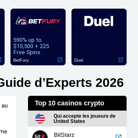
590% up to
$10,500 + 225
Free Spins
BetFury
Duel
 Guide d’Experts 2026
Top 10 casinos crypto
s au
Qui accepte les joueurs de
United States
mme
BitStarz