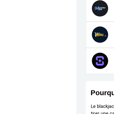
Pourqu
Le blackjac
tirer une c