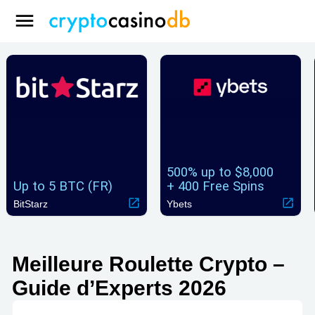
500% up to $8,000
Up to 5 BTC (FR)
+ 400 Free Spins
BitStarz
Ybets
Meilleure Roulette Crypto –
Guide d’Experts 2026