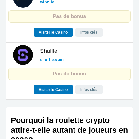
winz.io
Pas de bonus
Visiter le Casino
Infos clés
Shuffle
shuffle.com
Pas de bonus
Visiter le Casino
Infos clés
Pourquoi la roulette crypto
attire-t-elle autant de joueurs en