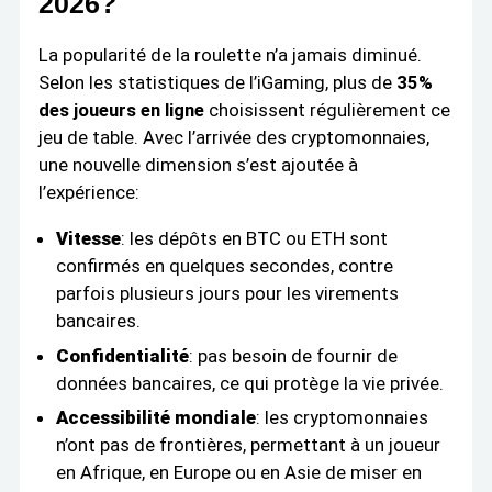
2026?
La popularité de la roulette n’a jamais diminué.
Selon les statistiques de l’iGaming, plus de
35%
des joueurs en ligne
choisissent régulièrement ce
jeu de table. Avec l’arrivée des cryptomonnaies,
une nouvelle dimension s’est ajoutée à
l’expérience:
Vitesse
: les dépôts en BTC ou ETH sont
confirmés en quelques secondes, contre
parfois plusieurs jours pour les virements
bancaires.
Confidentialité
: pas besoin de fournir de
données bancaires, ce qui protège la vie privée.
Accessibilité mondiale
: les cryptomonnaies
n’ont pas de frontières, permettant à un joueur
en Afrique, en Europe ou en Asie de miser en