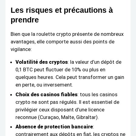
Les risques et précautions à
prendre
Bien que la roulette crypto présente de nombreux
avantages, elle comporte aussi des points de
vigilance:
Volatilité des cryptos
: la valeur d’un dépôt de
0,1 BTC peut fluctuer de 10% ou plus en
quelques heures. Cela peut transformer un gain
en perte, ou inversement.
Choix des casinos fiables
: tous les casinos
crypto ne sont pas régulés. Il est essentiel de
privilégier ceux disposant d’une licence
reconnue (Curaçao, Malte, Gibraltar).
Absence de protection bancaire
:
contrairement aux dépôts en fiat, les cryptos ne