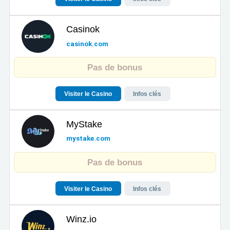
Casinok
casinok.com
Pas de bonus
Visiter le Casino
Infos clés
MyStake
mystake.com
Pas de bonus
Visiter le Casino
Infos clés
Winz.io