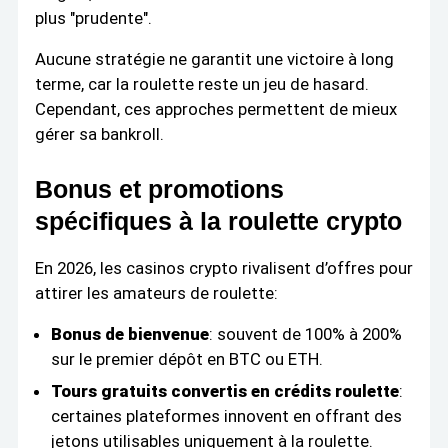
plus "prudente".
Aucune stratégie ne garantit une victoire à long
terme, car la roulette reste un jeu de hasard.
Cependant, ces approches permettent de mieux
gérer sa bankroll.
Bonus et promotions
spécifiques à la roulette crypto
En 2026, les casinos crypto rivalisent d’offres pour
attirer les amateurs de roulette:
Bonus de bienvenue
: souvent de 100% à 200%
sur le premier dépôt en BTC ou ETH.
Tours gratuits convertis en crédits roulette
:
certaines plateformes innovent en offrant des
jetons utilisables uniquement à la roulette.