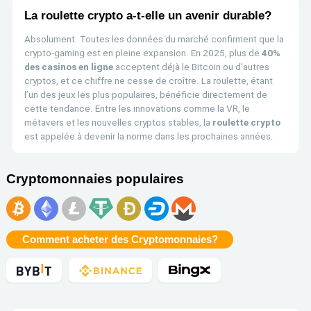
La roulette crypto a-t-elle un avenir durable?
Absolument. Toutes les données du marché confirment que la
crypto-gaming est en pleine expansion. En 2025, plus de
40%
des casinos en ligne
acceptent déjà le Bitcoin ou d’autres
cryptos, et ce chiffre ne cesse de croître. La roulette, étant
l’un des jeux les plus populaires, bénéficie directement de
cette tendance. Entre les innovations comme la VR, le
métavers et les nouvelles cryptos stables, la
roulette crypto
est appelée à devenir la norme dans les prochaines années.
Cryptomonnaies populaires
Comment acheter des Cryptomonnaies?