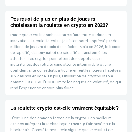
Pourquoi de plus en plus de joueurs
choisissent la roulette en crypto en 2026?
Parce que c’est la combinaison parfaite entre tradition et
innovation. La roulette est un jeu intemporel, apprécié par des
millions de joueurs depuis des siècles. Mais en 2026, le besoin
de rapidité, d’anonymat et de sécurité a transformé les
attentes. Les cryptos permettent des dépôts quasi
instantanés, des retraits sans attente interminable et une
confidentialité qui séduit particulièrement les joueurs habitués
aux casinos en ligne. En plus, l’utilisation de cryptos stable
comme l’USDT ou l’USDC limite les risques de volatilité, ce qui
rend l’expérience encore plus fluide.
La roulette crypto est-elle vraiment équitable?
C’est l’une des grandes forces de la crypto. Les meilleurs
casinos intègrent la technologie
provably fair
basée sur la
blockchain. Concrètement, cela signifie que le résultat de