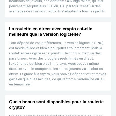
beaucoup de joueurs, des débutants aux high-rollers, qui eux
peuvent miser plusieurs ETH ou BTC par tour. C’est l’un des
avantages des casinos crypto: ils s’adaptent à tous les profils.
La roulette en direct avec crypto est-elle
meilleure que la version logicielle?
Tout dépend de vos préférences. La version logicielle (RNG)
est rapide, fluide et idéale pour jouer à tout moment. Mais la
roulette live crypto
est aujourd’hui le choix numéro un des
passionnés. Avec des croupiers réels filmés en direct,
l’expérience est bien plus immersive. Vous pouvez même
discuter avec le croupier ou les autres joueurs via un chat en
direct. Et grâce à la crypto, vous pouvez déposer et retirer vos
gains en quelques minutes, ce qui renforce l’adrénaline du jeu
en temps réel.
Quels bonus sont disponibles pour la roulette
crypto?