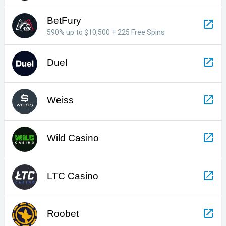
BetFury
590% up to $10,500 + 225 Free Spins
Duel
Weiss
Wild Casino
LTC Casino
Roobet