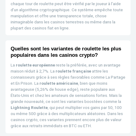
chaque tour de roulette peut être vérifié par le joueur à l’aide
d’un algorithme cryptographique. Ce système empêche toute
manipulation et offre une transparence totale, chose
inimaginable dans les casinos terrestres ou même dans la
plupart des casinos fiat en ligne.
Quelles sont les variantes de roulette les plus
populaires dans les casinos crypto?
La
roulette européenne
reste la préférée, avec un avantage
maison réduit à 2,7%. La
roulette française
attire les
connaisseurs grâce à ses règles favorables comme La Partage
et En Prison. La
roulette américaine
, bien que moins
avantageuse (5,26% de house edge), reste populaire aux
États-Unis et chez les amateurs de sensations fortes. Mais la
grande nouveauté, ce sont les variantes boostées comme la
Lightning Roulette
, qui peut multiplier vos gains par 50, 100
ou même 500 grâce à des multiplicateurs aléatoires. Dans les
casinos crypto, ces variantes prennent encore plus de valeur
grâce aux retraits immédiats en BTC ou ETH.