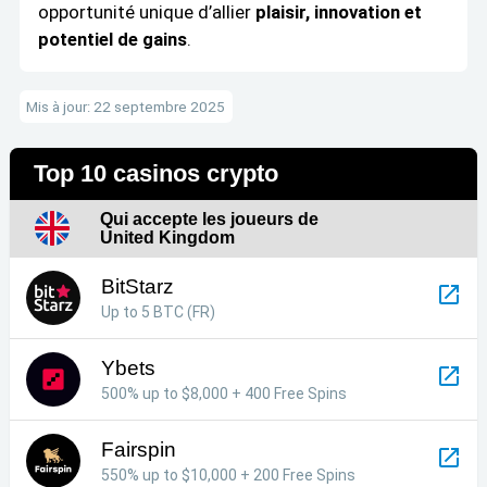
opportunité unique d’allier
plaisir, innovation et
potentiel de gains
.
Mis à jour: 22 septembre 2025
Top 10 casinos crypto
Qui accepte les joueurs de
United Kingdom
BitStarz
Up to 5 BTC (FR)
Ybets
500% up to $8,000 + 400 Free Spins
Fairspin
550% up to $10,000 + 200 Free Spins