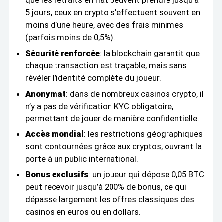
que les retraits en fiat peuvent prendre jusqu’à
5 jours, ceux en crypto s’effectuent souvent en
moins d’une heure, avec des frais minimes
(parfois moins de 0,5%).
Sécurité renforcée
: la blockchain garantit que
chaque transaction est traçable, mais sans
révéler l’identité complète du joueur.
Anonymat
: dans de nombreux casinos crypto, il
n’y a pas de vérification KYC obligatoire,
permettant de jouer de manière confidentielle.
Accès mondial
: les restrictions géographiques
sont contournées grâce aux cryptos, ouvrant la
porte à un public international.
Bonus exclusifs
: un joueur qui dépose 0,05 BTC
peut recevoir jusqu’à 200% de bonus, ce qui
dépasse largement les offres classiques des
casinos en euros ou en dollars.