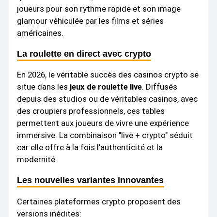
joueurs pour son rythme rapide et son image
glamour véhiculée par les films et séries
américaines.
La roulette en direct avec crypto
En 2026, le véritable succès des casinos crypto se
situe dans les
jeux de roulette live
. Diffusés
depuis des studios ou de véritables casinos, avec
des croupiers professionnels, ces tables
permettent aux joueurs de vivre une expérience
immersive. La combinaison "live + crypto" séduit
car elle offre à la fois l’authenticité et la
modernité.
Les nouvelles variantes innovantes
Certaines plateformes crypto proposent des
versions inédites: