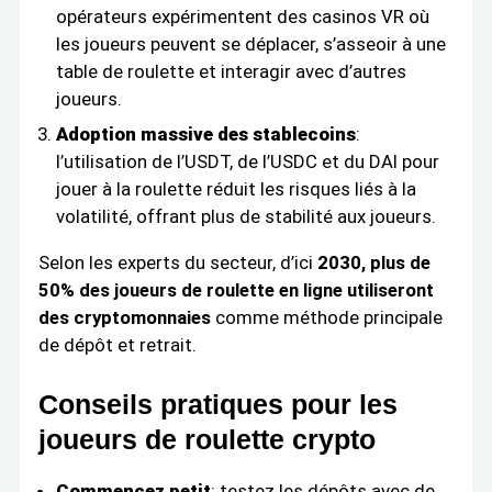
opérateurs expérimentent des casinos VR où
les joueurs peuvent se déplacer, s’asseoir à une
table de roulette et interagir avec d’autres
joueurs.
Adoption massive des stablecoins
:
l’utilisation de l’USDT, de l’USDC et du DAI pour
jouer à la roulette réduit les risques liés à la
volatilité, offrant plus de stabilité aux joueurs.
Selon les experts du secteur, d’ici
2030, plus de
50% des joueurs de roulette en ligne utiliseront
des cryptomonnaies
comme méthode principale
de dépôt et retrait.
Conseils pratiques pour les
joueurs de roulette crypto
Commencez petit
: testez les dépôts avec de