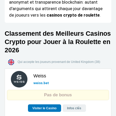
anonymat et transparence blockchain: autant
d’arguments qui attirent chaque jour davantage
de joueurs vers les
casinos crypto de roulette
.
Classement des Meilleurs Casinos
Crypto pour Jouer à la Roulette en
2026
Qui accepte les joueurs provenant de United Kingdom (38)
Weiss
weiss.bet
Pas de bonus
Visiter le Casino
Infos clés