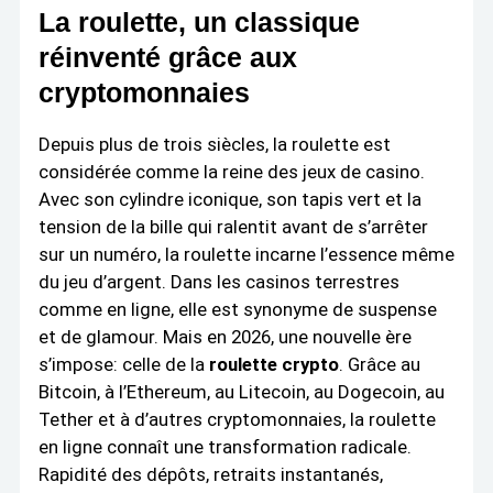
La roulette, un classique
réinventé grâce aux
cryptomonnaies
Depuis plus de trois siècles, la roulette est
considérée comme la reine des jeux de casino.
Avec son cylindre iconique, son tapis vert et la
tension de la bille qui ralentit avant de s’arrêter
sur un numéro, la roulette incarne l’essence même
du jeu d’argent. Dans les casinos terrestres
comme en ligne, elle est synonyme de suspense
et de glamour. Mais en 2026, une nouvelle ère
s’impose: celle de la
roulette crypto
. Grâce au
Bitcoin, à l’Ethereum, au Litecoin, au Dogecoin, au
Tether et à d’autres cryptomonnaies, la roulette
en ligne connaît une transformation radicale.
Rapidité des dépôts, retraits instantanés,